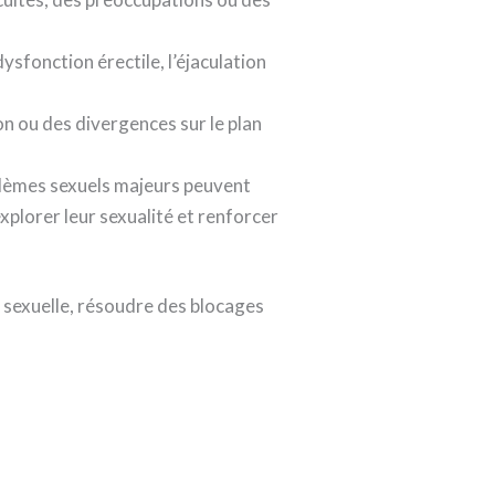
ysfonction érectile, l’éjaculation
n ou des divergences sur le plan
blèmes sexuels majeurs peuvent
xplorer leur sexualité et renforcer
e sexuelle, résoudre des blocages